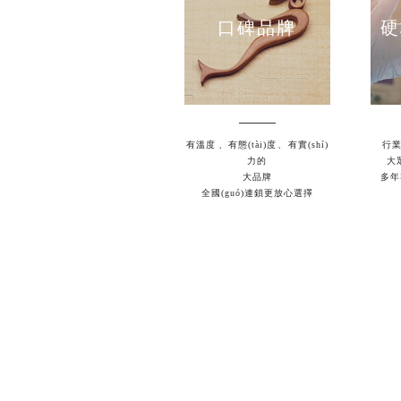
口碑品牌
硬
有溫度、有態(tài)度、有實(shí)
行業(
力的
大眾
大品牌
多年客
全國(guó)連鎖更放心選擇
將科學(xué)與個(gè)性化設(shè)計(jì